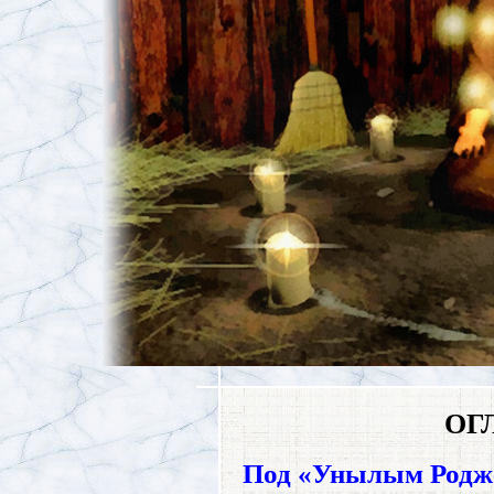
ОГ
Под «Унылым Родже