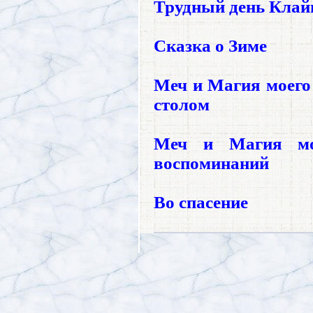
Трудный день Клай
Сказка о Зиме
Меч и Магия моего 
столом
Меч и Магия мое
воспоминаний
Во спасение