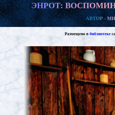
Э
Н
Р
О
Т
:
В
О
С
П
О
М
И
А
В
Т
О
Р
-
М
Размещено в
библиотеке
са