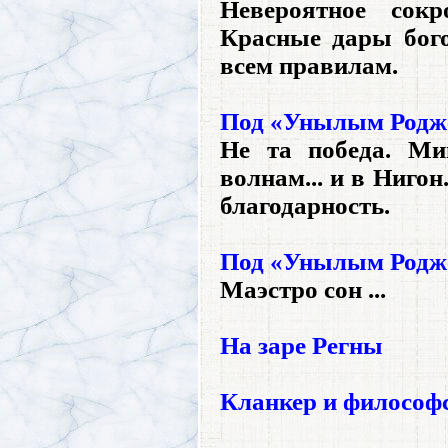
Невероятное сокр
Красные дары бого
всем правилам.
Под «Унылым Родже
Не та победа. Ми
волнам... и в Ниго
благодарность.
Под «Унылым Родже
Маэстро сон ...
На заре Регны
Кланкер и философ