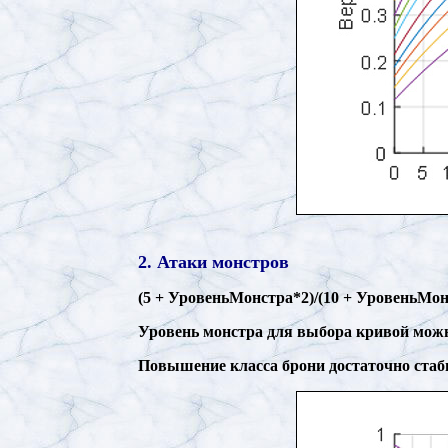
2. Атаки монстров
(5 + УровеньМонстра*2)/(10 + УровеньМо
Уровень монстра для выбора кривой можн
Повышение класса брони достаточно стаби