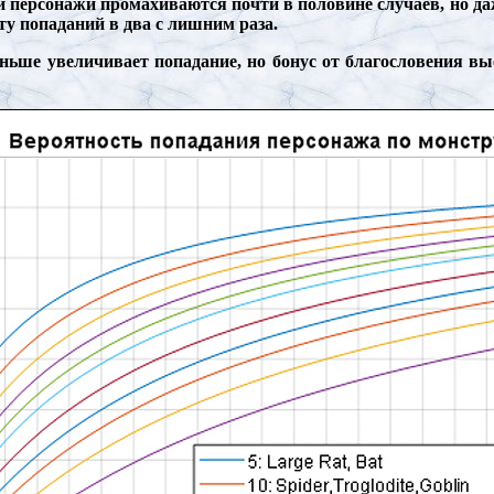
ой персонажи промахиваются почти в половине случаев, но д
ту попаданий в два с лишним раза.
ньше увеличивает попадание, но бонус от благословения вы