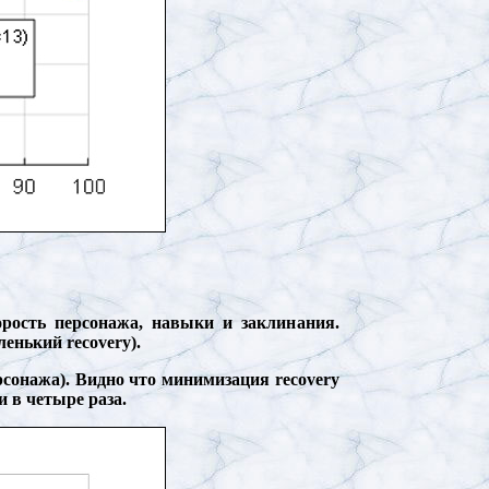
рость персонажа, навыки и заклинания.
енький recovery).
рсонажа). Видно что минимизация recovery
и в четыре раза.