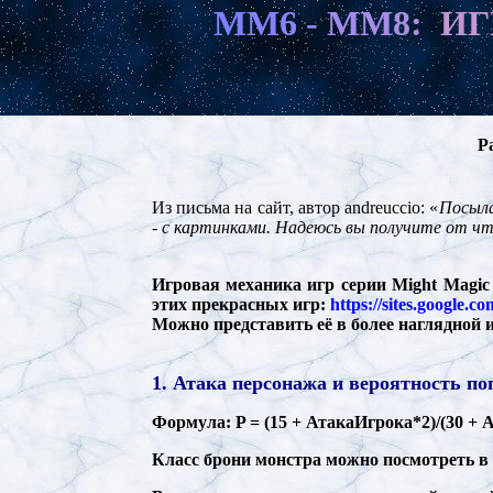
M
M
6
-
M
M
8
:
И
Г
Р
Из письма на сайт, автор andreuccio: «
Посыла
- с картинками. Надеюсь вы получите от чте
Игровая механика игр серии Might Magic
этих прекрасных игр:
https://sites.google.c
Можно представить её в более наглядной 
1. Атака персонажа и вероятность по
Формула: P = (15 + АтакаИгрока*2)/(30 +
Класс брони монстра можно посмотреть в 