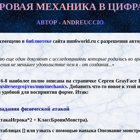
Р
О
В
А
Я
М
Е
Х
А
Н
И
К
А
В
Ц
И
Ф
Р
А
В
Т
О
Р
-
A
N
D
R
E
U
C
C
I
O
азмещено в
библиотеке
сайта mm6world.ru с разрешения авто
ю еще один документ с исследованиями которые родились во в
ния не меньшее удовольствие чем я - от создания...
»
 6-8 наиболее полно описана на страничке Сергея GrayFace 
om/site/sergroj/rus/mm/mechanics
. Добавить что-то новое к это
и удобной для восприятия форме. Итак:
падания физической атакой
 АтакаИгрока*2 + КлассБрониМонстра).
таблицах [] или узнать с помощью навыка Опознание монстр