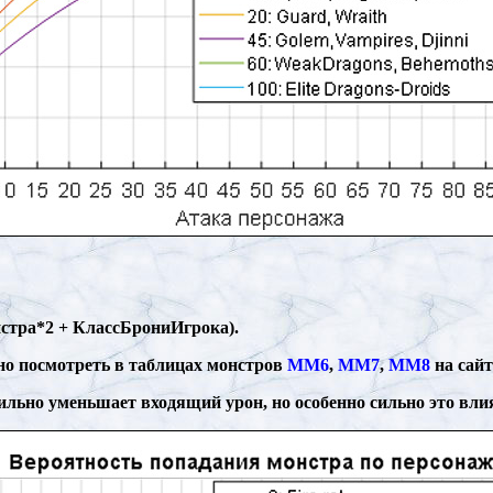
нстра*2 + КлассБрониИгрока).
о посмотреть в таблицах монстров
MM6
,
MM7
,
MM8
на сайт
льно уменьшает входящий урон, но особенно сильно это вли