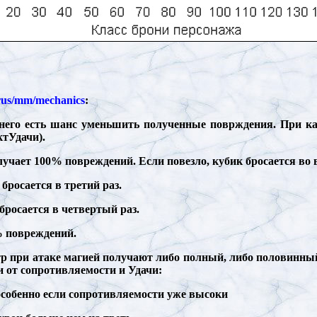
j/rus/mm/mechanics
:
 него есть шанс уменьшить полученные поврждения. При ка
ктУдачи).
олучает 100% повреждений.
Если повезло, кубик бросается во 
бросается в третий раз.
бросается в четвертый раз.
% повреждений.
тр при атаке магией получают либо полный, либо половинный
и от сопротивляемости и Удачи:
особенно если сопротивляемости уже высоки