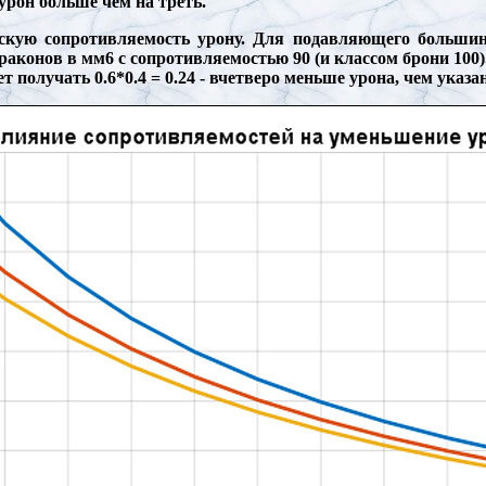
рон больше чем на треть.
кую сопротивляемость урону. Для подавляющего большинс
раконов в мм6 с сопротивляемостью 90 (и классом брони 100
ет получать 0.6*0.4 = 0.24 - вчетверо меньше урона, чем указ