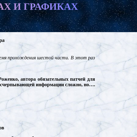
А
Х
И
Г
Р
А
Ф
И
К
А
Х
ра
ремя прохождения шестой части. В этот раз
Роженко, автора обязательных патчей для
й исчерпывающей информации сложно, но….
ов