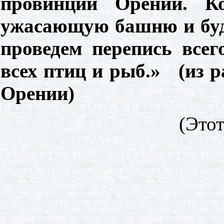
провинций Орении. Ко
ужасающую башню и буд
проведем перепись все
всех птиц и рыб.» (из 
Орении)
(Этот