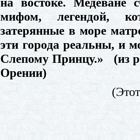
на востоке. Медеване
мифом, легендой, к
затерянные в море матро
эти города реальны, и м
Слепому Принцу.» (из р
Орении)
(Этот