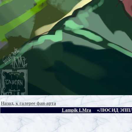
Назад, к галерее фан-арта
L
ampik
LM
ra
«ЛЮСИД ЭППЛ, 