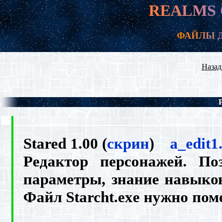
R
E
A
L
M
S
Ф
А
Й
Л
Ы
Назад,
Stared 1.00 (
скрин
)
a_edit1
Редактор персонажей. По
параметры, знание навыков
Файл Starcht.exe нужно поме